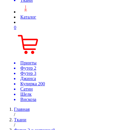
Ткани
Каталог
0
Принты
Футер 2
Футер 3
Джинса
Кулирка 200
Сатин
Шелк
Вискоза
Главная
/
Ткани
/