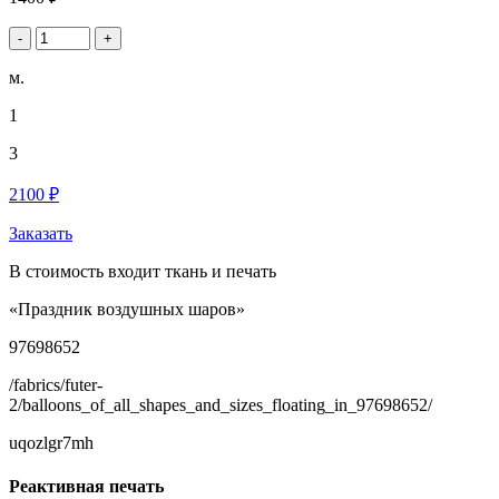
-
+
м.
1
3
2100 ₽
Заказать
В стоимость входит ткань и печать
«Праздник воздушных шаров»
97698652
/fabrics/futer-
2/balloons_of_all_shapes_and_sizes_floating_in_97698652/
uqozlgr7mh
Реактивная печать