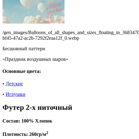
/gen_images/Balloons_of_all_shapes_and_sizes_floating_in_368347
bf45-47a2-ac2b-7292f2eaa12f_0.webp
Бесшовный паттерн
«Праздник воздушных шаров»
Основные цвета:
•
Детские
•
Игрушки
Футер 2-х ниточный
Состав:
100% Хлопок
2
Плотность:
260гр/м