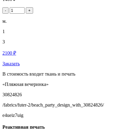
-
+
м.
1
3
2100 ₽
Заказать
В стоимость входит ткань и печать
«Пляжная вечеринка»
30824826
/fabrics/futer-2/beach_party_design_with_30824826/
e4ueiz7uig
Реактивная печать