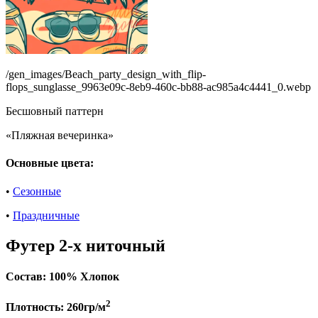
/gen_images/Beach_party_design_with_flip-
flops_sunglasse_9963e09c-8eb9-460c-bb88-ac985a4c4441_0.webp
Бесшовный паттерн
«Пляжная вечеринка»
Основные цвета:
•
Сезонные
•
Праздничные
Футер 2-х ниточный
Состав:
100% Хлопок
2
Плотность:
260гр/м