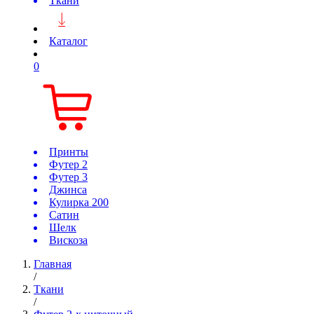
Ткани
Каталог
0
Принты
Футер 2
Футер 3
Джинса
Кулирка 200
Сатин
Шелк
Вискоза
Главная
/
Ткани
/