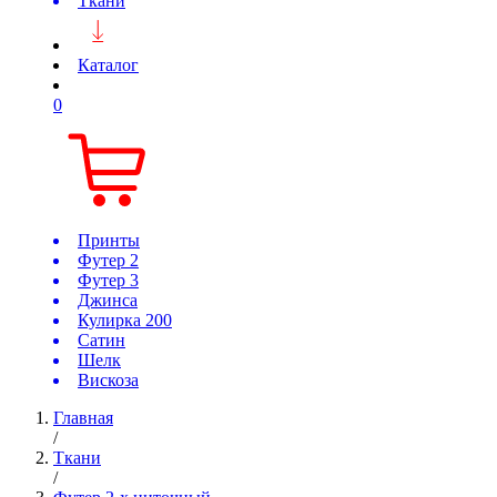
Ткани
Каталог
0
Принты
Футер 2
Футер 3
Джинса
Кулирка 200
Сатин
Шелк
Вискоза
Главная
/
Ткани
/