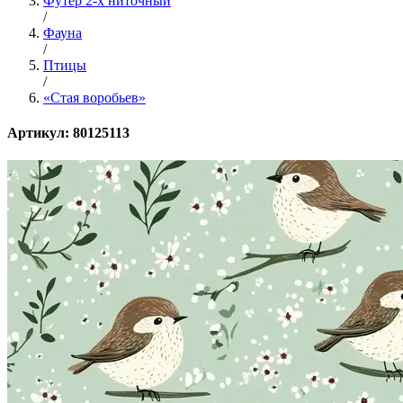
Футер 2-х ниточный
/
Фауна
/
Птицы
/
«Стая воробьев»
Артикул: 80125113