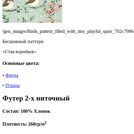
/gen_images/Birds_pattern_filled_with_tiny_playful_sparr_702c79
Бесшовный паттерн
«Стая воробьев»
Основные цвета:
•
Фауна
•
Птицы
Футер 2-х ниточный
Состав:
100% Хлопок
2
Плотность:
260гр/м