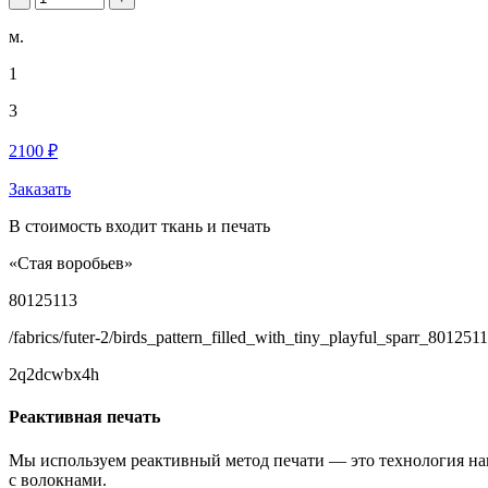
м.
1
3
2100 ₽
Заказать
В стоимость входит ткань и печать
«Стая воробьев»
80125113
/fabrics/futer-2/birds_pattern_filled_with_tiny_playful_sparr_8012511
2q2dcwbx4h
Реактивная печать
Мы используем реактивный метод печати — это технология на
с волокнами.