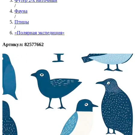
Футер 2-х ниточный
/
Фауна
/
Птицы
/
«Полярная экспедиция»
Артикул: 82577662