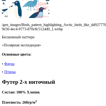
/gen_images/Birds_pattern_highlighting_Arctic_birds_like_dd927770
9e50-4ec4-9773-870c8c5124d0_1.webp
Бесшовный паттерн
«Полярная экспедиция»
Основные цвета:
•
Фауна
•
Птицы
Футер 2-х ниточный
Состав:
100% Хлопок
2
Плотность:
260гр/м