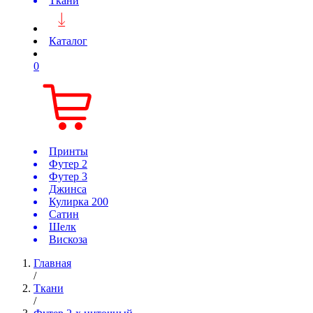
Ткани
Каталог
0
Принты
Футер 2
Футер 3
Джинса
Кулирка 200
Сатин
Шелк
Вискоза
Главная
/
Ткани
/