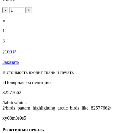
-
+
м.
1
3
2100 ₽
Заказать
В стоимость входит ткань и печать
«Полярная экспедиция»
82577662
/fabrics/futer-
2/birds_pattern_highlighting_arctic_birds_like_82577662/
xy08m3s9s5
Реактивная печать