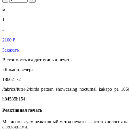
м.
1
3
2100 ₽
Заказать
В стоимость входит ткань и печать
«Какапо-вечер»
18662172
/fabrics/futer-2/birds_pattern_showcasing_nocturnal_kakapo_pa_186
h84535h154
Реактивная печать
Мы используем реактивный метод печати — это технология на
с волокнами.