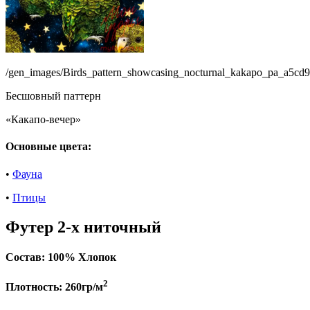
/gen_images/Birds_pattern_showcasing_nocturnal_kakapo_pa_a5cd
Бесшовный паттерн
«Какапо-вечер»
Основные цвета:
•
Фауна
•
Птицы
Футер 2-х ниточный
Состав:
100% Хлопок
2
Плотность:
260гр/м