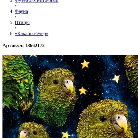
Футер 2-х ниточный
/
Фауна
/
Птицы
/
«Какапо-вечер»
Артикул: 18662172