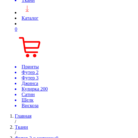
Ткани
Каталог
0
Принты
Футер 2
Футер 3
Джинса
Кулирка 200
Сатин
Шелк
Вискоза
Главная
/
Ткани
/