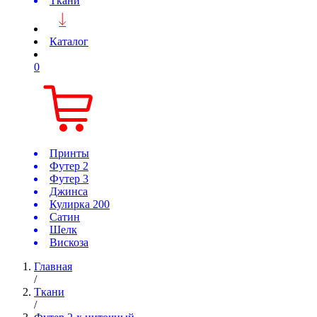
Ткани
Каталог
0
Принты
Футер 2
Футер 3
Джинса
Кулирка 200
Сатин
Шелк
Вискоза
Главная
/
Ткани
/