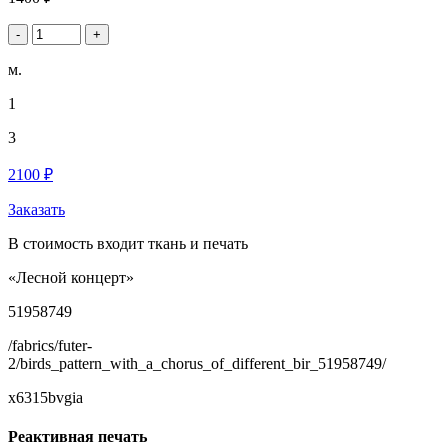
-
+
м.
1
3
2100 ₽
Заказать
В стоимость входит ткань и печать
«Лесной концерт»
51958749
/fabrics/futer-
2/birds_pattern_with_a_chorus_of_different_bir_51958749/
x6315bvgia
Реактивная печать