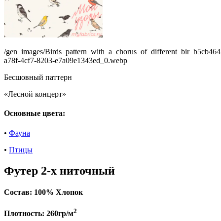
/gen_images/Birds_pattern_with_a_chorus_of_different_bir_b5cb464
a78f-4cf7-8203-e7a09e1343ed_0.webp
Бесшовный паттерн
«Лесной концерт»
Основные цвета:
•
Фауна
•
Птицы
Футер 2-х ниточный
Состав:
100% Хлопок
2
Плотность:
260гр/м