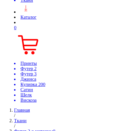
Ткани
Каталог
0
Принты
Футер 2
Футер 3
Джинса
Кулирка 200
Сатин
Шелк
Вискоза
Главная
/
Ткани
/