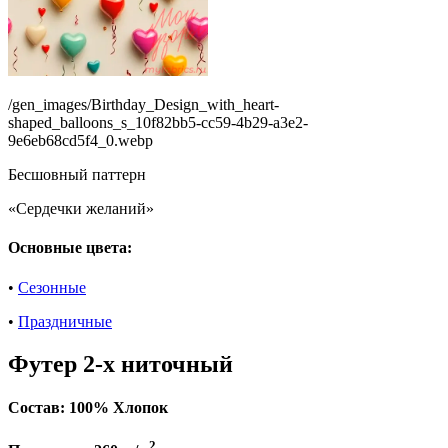
/gen_images/Birthday_Design_with_heart-
shaped_balloons_s_10f82bb5-cc59-4b29-a3e2-
9e6eb68cd5f4_0.webp
Бесшовный паттерн
«Сердечки желаний»
Основные цвета:
•
Сезонные
•
Праздничные
Футер 2-х ниточный
Состав:
100% Хлопок
2