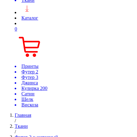
Ткани
Каталог
0
Принты
Футер 2
Футер 3
Джинса
Кулирка 200
Сатин
Шелк
Вискоза
Главная
/
Ткани
/