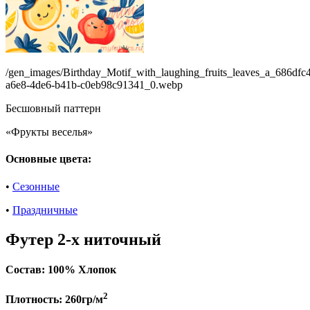
/gen_images/Birthday_Motif_with_laughing_fruits_leaves_a_686dfc
a6e8-4de6-b41b-c0eb98c91341_0.webp
Бесшовный паттерн
«Фрукты веселья»
Основные цвета:
•
Сезонные
•
Праздничные
Футер 2-х ниточный
Состав:
100% Хлопок
2
Плотность:
260гр/м