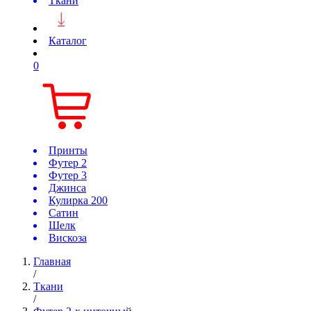
Ткани
Каталог
0
Принты
Футер 2
Футер 3
Джинса
Кулирка 200
Сатин
Шелк
Вискоза
Главная
/
Ткани
/