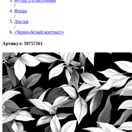
Футер 2-х ниточный
/
Флора
/
Листья
/
«Черно-белый контраст»
Артикул: 59757261