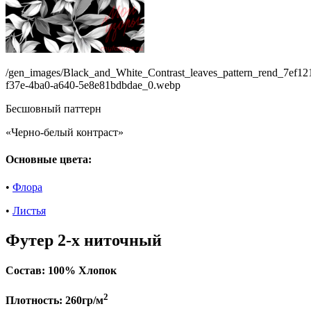
/gen_images/Black_and_White_Contrast_leaves_pattern_rend_7ef12
f37e-4ba0-a640-5e8e81bdbdae_0.webp
Бесшовный паттерн
«Черно-белый контраст»
Основные цвета:
•
Флора
•
Листья
Футер 2-х ниточный
Состав:
100% Хлопок
2
Плотность:
260гр/м