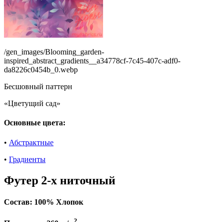
/gen_images/Blooming_garden-
inspired_abstract_gradients__a34778cf-7c45-407c-adf0-
da8226c0454b_0.webp
Бесшовный паттерн
«Цветущий сад»
Основные цвета:
•
Абстрактные
•
Градиенты
Футер 2-х ниточный
Состав:
100% Хлопок
2