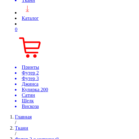
Ткани
Каталог
0
Принты
Футер 2
Футер 3
Джинса
Кулирка 200
Сатин
Шелк
Вискоза
Главная
/
Ткани
/