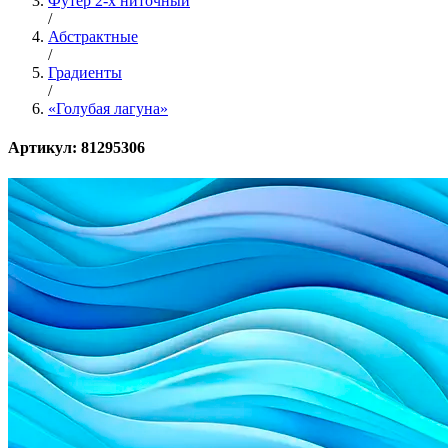
Футер 2-х ниточный
/
Абстрактные
/
Градиенты
/
«Голубая лагуна»
Артикул: 81295306