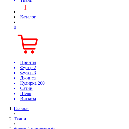
Ткани
Каталог
0
Принты
Футер 2
Футер 3
Джинса
Кулирка 200
Сатин
Шелк
Вискоза
Главная
/
Ткани
/