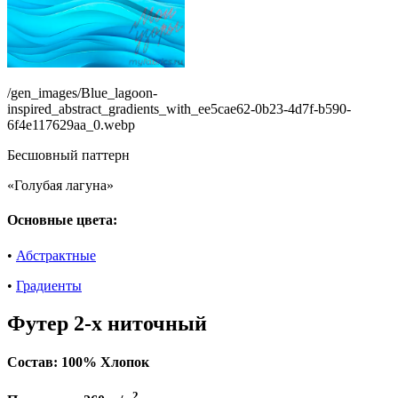
/gen_images/Blue_lagoon-
inspired_abstract_gradients_with_ee5cae62-0b23-4d7f-b590-
6f4e117629aa_0.webp
Бесшовный паттерн
«Голубая лагуна»
Основные цвета:
•
Абстрактные
•
Градиенты
Футер 2-х ниточный
Состав:
100% Хлопок
2