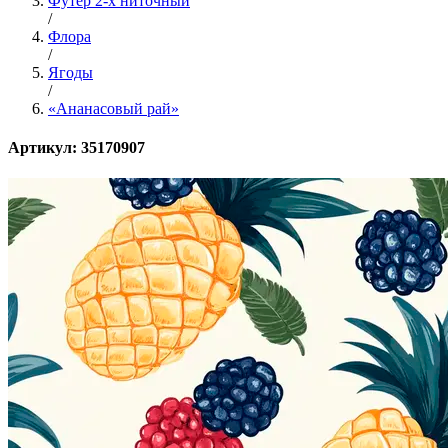
Футер 2-х ниточный
/
Флора
/
Ягоды
/
«Ананасовый рай»
Артикул: 35170907