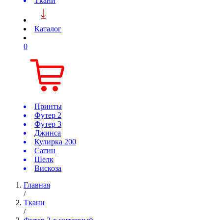
Ткани
Каталог
0
Принты
Футер 2
Футер 3
Джинса
Кулирка 200
Сатин
Шелк
Вискоза
Главная
/
Ткани
/