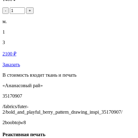
-
+
м.
1
3
2100 ₽
Заказать
В стоимость входит ткань и печать
«Ананасовый рай»
35170907
/fabrics/futer-
2/bold_and_playful_berry_pattern_drawing_inspi_35170907/
2boobtojw8
Реактивная печать