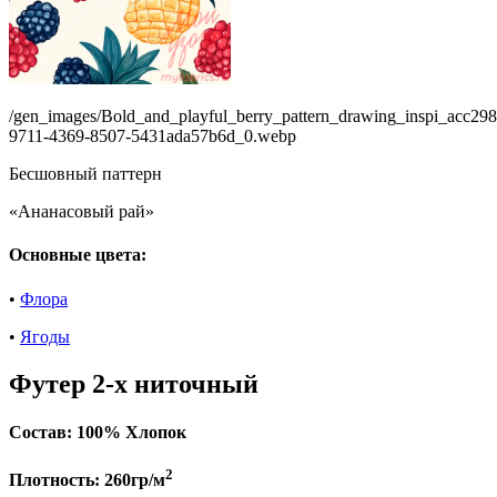
/gen_images/Bold_and_playful_berry_pattern_drawing_inspi_acc298
9711-4369-8507-5431ada57b6d_0.webp
Бесшовный паттерн
«Ананасовый рай»
Основные цвета:
•
Флора
•
Ягоды
Футер 2-х ниточный
Состав:
100% Хлопок
2
Плотность:
260гр/м