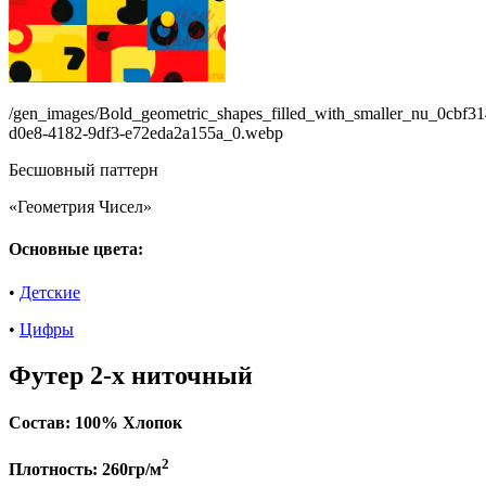
/gen_images/Bold_geometric_shapes_filled_with_smaller_nu_0cbf31
d0e8-4182-9df3-e72eda2a155a_0.webp
Бесшовный паттерн
«Геометрия Чисел»
Основные цвета:
•
Детские
•
Цифры
Футер 2-х ниточный
Состав:
100% Хлопок
2
Плотность:
260гр/м