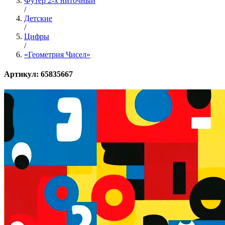
Футер 2-х ниточный
/
Детские
/
Цифры
/
«Геометрия Чисел»
Артикул: 65835667