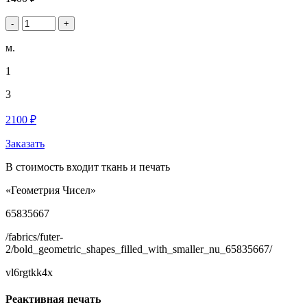
-
+
м.
1
3
2100 ₽
Заказать
В стоимость входит ткань и печать
«Геометрия Чисел»
65835667
/fabrics/futer-
2/bold_geometric_shapes_filled_with_smaller_nu_65835667/
vl6rgtkk4x
Реактивная печать