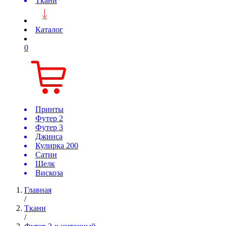
Ткани
Каталог
0
Принты
Футер 2
Футер 3
Джинса
Кулирка 200
Сатин
Шелк
Вискоза
Главная
/
Ткани
/