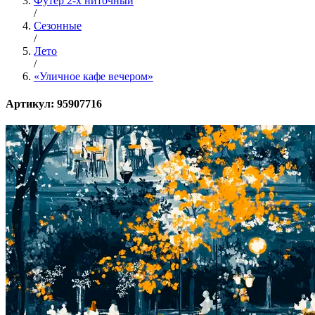
Футер 2-х ниточный
/
Сезонные
/
Лето
/
«Уличное кафе вечером»
Артикул: 95907716