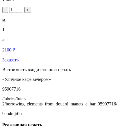
-
+
м.
1
3
2100 ₽
Заказать
В стоимость входит ткань и печать
«Уличное кафе вечером»
95907716
/fabrics/futer-
2/borrowing_elements_from_douard_manets_a_bar_95907716/
9ao4uljr0p
Реактивная печать