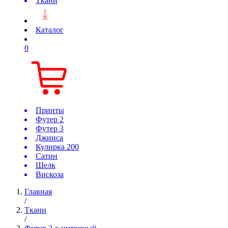
Ткани
Каталог
0
Принты
Футер 2
Футер 3
Джинса
Кулирка 200
Сатин
Шелк
Вискоза
Главная
/
Ткани
/