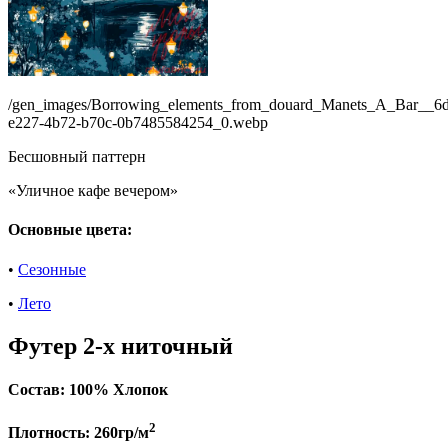
/gen_images/Borrowing_elements_from_douard_Manets_A_Bar__6d
e227-4b72-b70c-0b7485584254_0.webp
Бесшовный паттерн
«Уличное кафе вечером»
Основные цвета:
•
Сезонные
•
Лето
Футер 2-х ниточный
Состав:
100% Хлопок
2
Плотность:
260гр/м