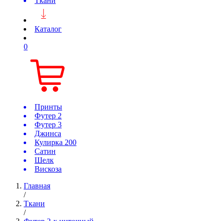
Ткани
Каталог
0
Принты
Футер 2
Футер 3
Джинса
Кулирка 200
Сатин
Шелк
Вискоза
Главная
/
Ткани
/