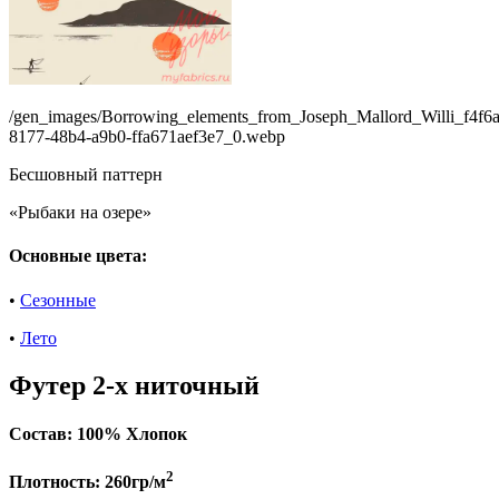
/gen_images/Borrowing_elements_from_Joseph_Mallord_Willi_f4f6
8177-48b4-a9b0-ffa671aef3e7_0.webp
Бесшовный паттерн
«Рыбаки на озере»
Основные цвета:
•
Сезонные
•
Лето
Футер 2-х ниточный
Состав:
100% Хлопок
2
Плотность:
260гр/м