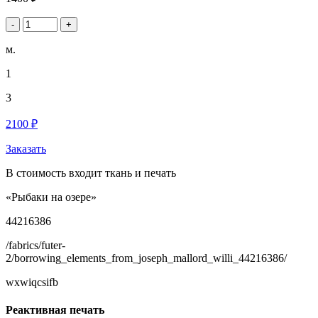
-
+
м.
1
3
2100 ₽
Заказать
В стоимость входит ткань и печать
«Рыбаки на озере»
44216386
/fabrics/futer-
2/borrowing_elements_from_joseph_mallord_willi_44216386/
wxwiqcsifb
Реактивная печать