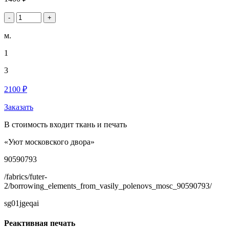
-
+
м.
1
3
2100 ₽
Заказать
В стоимость входит ткань и печать
«Уют московского двора»
90590793
/fabrics/futer-
2/borrowing_elements_from_vasily_polenovs_mosc_90590793/
sg01jgeqai
Реактивная печать