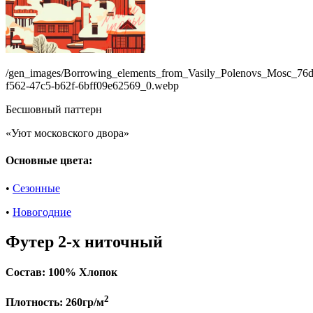
/gen_images/Borrowing_elements_from_Vasily_Polenovs_Mosc_76d
f562-47c5-b62f-6bff09e62569_0.webp
Бесшовный паттерн
«Уют московского двора»
Основные цвета:
•
Сезонные
•
Новогодние
Футер 2-х ниточный
Состав:
100% Хлопок
2
Плотность:
260гр/м