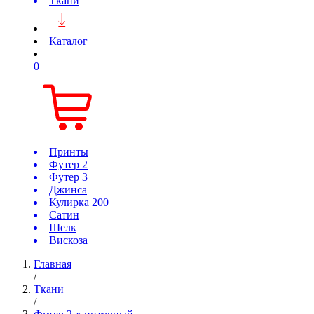
Ткани
Каталог
0
Принты
Футер 2
Футер 3
Джинса
Кулирка 200
Сатин
Шелк
Вискоза
Главная
/
Ткани
/