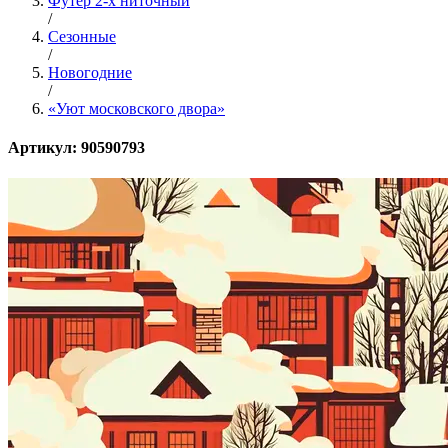
Футер 2-х ниточный
/
Сезонные
/
Новогодние
/
«Уют московского двора»
Артикул: 90590793