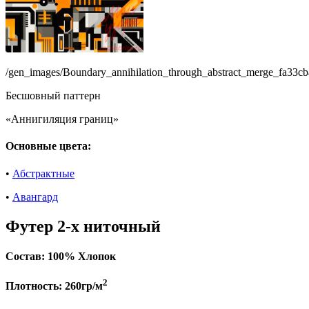
/gen_images/Boundary_annihilation_through_abstract_merge_fa33c
Бесшовный паттерн
«Аннигиляция границ»
Основные цвета:
•
Абстрактные
•
Авангард
Футер 2-х ниточный
Состав:
100% Хлопок
2
Плотность:
260гр/м