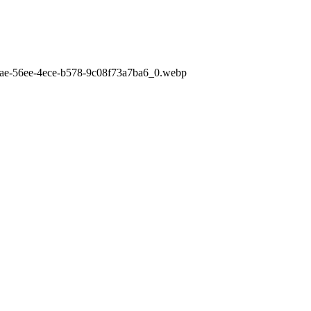
bae-56ee-4ece-b578-9c08f73a7ba6_0.webp