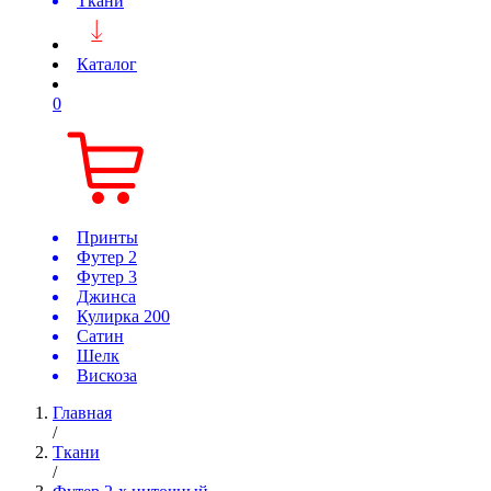
Ткани
Каталог
0
Принты
Футер 2
Футер 3
Джинса
Кулирка 200
Сатин
Шелк
Вискоза
Главная
/
Ткани
/