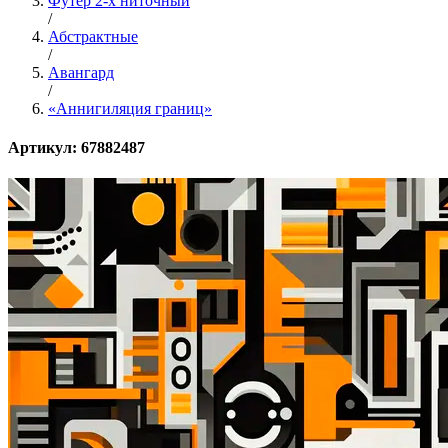
Футер 2-х ниточный
/
Абстрактные
/
Авангард
/
«Аннигиляция границ»
Артикул: 67882487