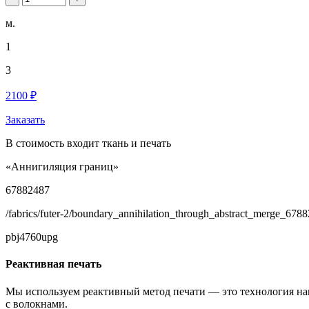
м.
1
3
2100 ₽
Заказать
В стоимость входит ткань и печать
«Аннигиляция границ»
67882487
/fabrics/futer-2/boundary_annihilation_through_abstract_merge_678
pbj4760upg
Реактивная печать
Мы используем реактивный метод печати — это технология на
с волокнами.