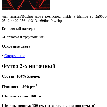
/gen_images/Boxing_glove_positioned_inside_a_triangle_sy_2a603b
25b2-4429-956c-fe313ce69fbe_0.webp
Бесшовный паттерн
«Перчатка и треугольник»
Основные цвета:
•
Спортивные
Футер 2-х ниточный
Состав:
100% Хлопок
2
Плотность:
260гр/м
Ширина ткани:
160 см.
Ширина принта: 150 см. (из-за крепления при печати)