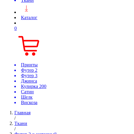
Ткани
Каталог
0
Принты
Футер 2
Футер 3
Джинса
Кулирка 200
Сатин
Шелк
Вискоза
Главная
/
Ткани
/