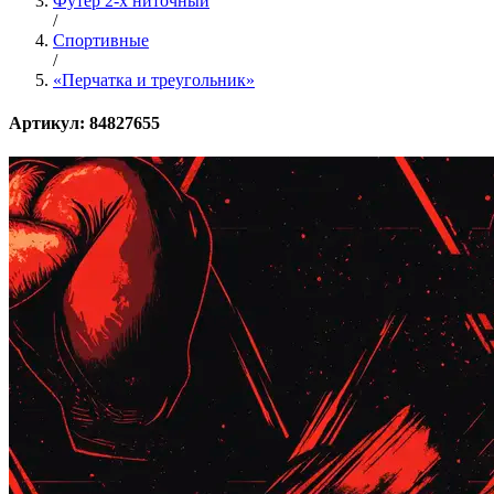
Футер 2-х ниточный
/
Спортивные
/
«Перчатка и треугольник»
Артикул: 84827655