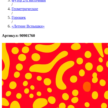
Футер 2-х ниточный
/
Геометрические
/
Горошек
/
«Летние Вспышки»
Артикул: 90901760