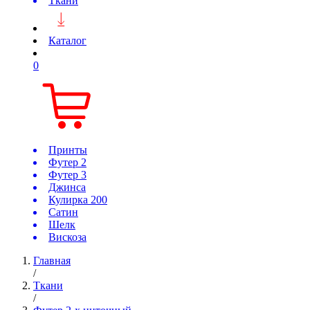
Ткани
Каталог
0
Принты
Футер 2
Футер 3
Джинса
Кулирка 200
Сатин
Шелк
Вискоза
Главная
/
Ткани
/