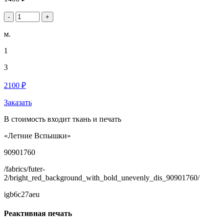
-
+
м.
1
3
2100 ₽
Заказать
В стоимость входит ткань и печать
«Летние Вспышки»
90901760
/fabrics/futer-
2/bright_red_background_with_bold_unevenly_dis_90901760/
igb6c27aeu
Реактивная печать