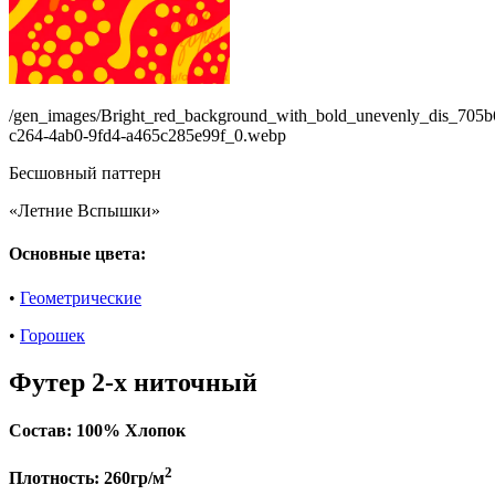
/gen_images/Bright_red_background_with_bold_unevenly_dis_705b
c264-4ab0-9fd4-a465c285e99f_0.webp
Бесшовный паттерн
«Летние Вспышки»
Основные цвета:
•
Геометрические
•
Горошек
Футер 2-х ниточный
Состав:
100% Хлопок
2
Плотность:
260гр/м