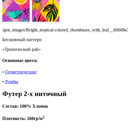
/gen_images/Bright_tropical-colored_rhombuses_with_leaf__60608
Бесшовный паттерн
«Тропический рай»
Основные цвета:
•
Геометрические
•
Ромбы
Футер 2-х ниточный
Состав:
100% Хлопок
2
Плотность:
260гр/м