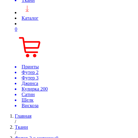
Ткани
Каталог
0
Принты
Футер 2
Футер 3
Джинса
Кулирка 200
Сатин
Шелк
Вискоза
Главная
/
Ткани
/