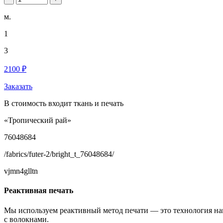
м.
1
3
2100 ₽
Заказать
В стоимость входит ткань и печать
«Тропический рай»
76048684
/fabrics/futer-2/bright_t_76048684/
vjmn4glltn
Реактивная печать
Мы используем реактивный метод печати — это технология на
с волокнами.