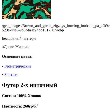
/gen_images/Brown_and_green_zigzags_forming_intricate_pa_afb9e
523e-44e8-9b3f-fa4c24bb1517_0.webp
Бесшовный паттерн
«Древо Жизни»
Основные цвета:
•
Геометрические
•
Зигзаги
Футер 2-х ниточный
Состав:
100% Хлопок
2
Плотность:
260гр/м