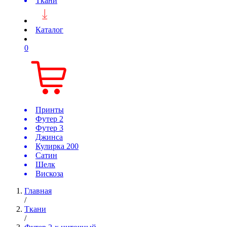
Ткани
Каталог
0
Принты
Футер 2
Футер 3
Джинса
Кулирка 200
Сатин
Шелк
Вискоза
Главная
/
Ткани
/