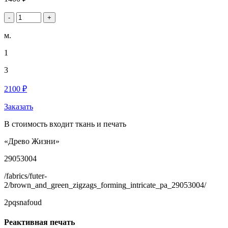
-
+
м.
1
3
2100 ₽
Заказать
В стоимость входит ткань и печать
«Древо Жизни»
29053004
/fabrics/futer-
2/brown_and_green_zigzags_forming_intricate_pa_29053004/
2pqsnafoud
Реактивная печать