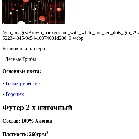
/gen_images/Brown_background_with_white_and_red_dots_gro_797
5223-4845-9e54-10374081d280_0.webp
Бесшовный паттерн
«Лесные Грибы»
Основные цвета:
•
Геометрические
•
Горошек
Футер 2-х ниточный
Состав:
100% Хлопок
2
Плотность:
260гр/м