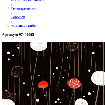
Футер 2-х ниточный
/
Геометрические
/
Горошек
/
«Лесные Грибы»
Артикул: 97492005