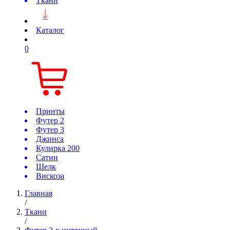
Ткани
Каталог
0
Принты
Футер 2
Футер 3
Джинса
Кулирка 200
Сатин
Шелк
Вискоза
Главная
/
Ткани
/