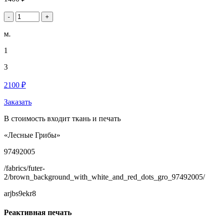
-
+
м.
1
3
2100 ₽
Заказать
В стоимость входит ткань и печать
«Лесные Грибы»
97492005
/fabrics/futer-
2/brown_background_with_white_and_red_dots_gro_97492005/
arjbs9ekr8
Реактивная печать