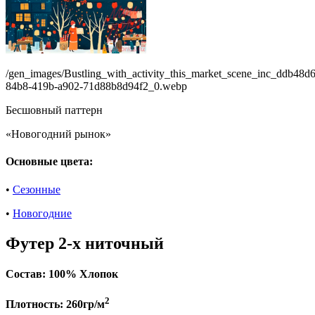
/gen_images/Bustling_with_activity_this_market_scene_inc_ddb48d
84b8-419b-a902-71d88b8d94f2_0.webp
Бесшовный паттерн
«Новогодний рынок»
Основные цвета:
•
Сезонные
•
Новогодние
Футер 2-х ниточный
Состав:
100% Хлопок
2
Плотность:
260гр/м