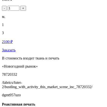
-
+
м.
1
3
2100 ₽
Заказать
В стоимость входит ткань и печать
«Новогодний рынок»
78720332
/fabrics/futer-
2/bustling_with_activity_this_market_scene_inc_78720332/
dgmt957uzo
Реактивная печать