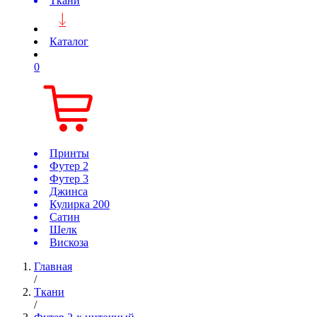
Ткани
Каталог
0
Принты
Футер 2
Футер 3
Джинса
Кулирка 200
Сатин
Шелк
Вискоза
Главная
/
Ткани
/