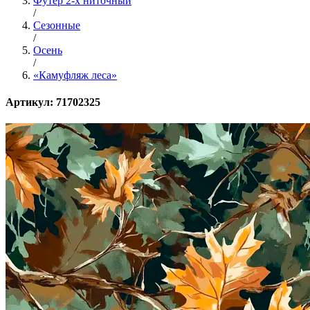
Футер 2-х ниточный
/
Сезонные
/
Осень
/
«Камуфляж леса»
Артикул: 71702325