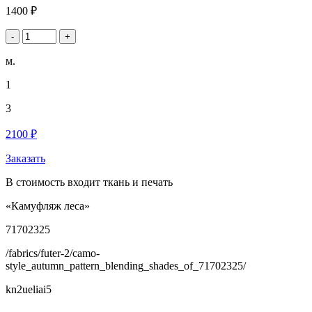
1400 ₽
-
+
м.
1
3
2100 ₽
Заказать
В стоимость входит ткань и печать
«Камуфляж леса»
71702325
/fabrics/futer-2/camo-
style_autumn_pattern_blending_shades_of_71702325/
kn2ueliai5