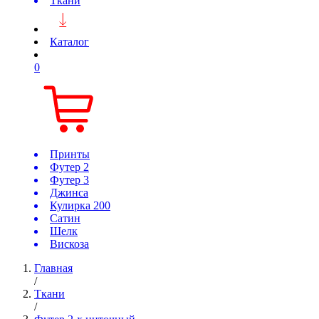
Ткани
Каталог
0
Принты
Футер 2
Футер 3
Джинса
Кулирка 200
Сатин
Шелк
Вискоза
Главная
/
Ткани
/