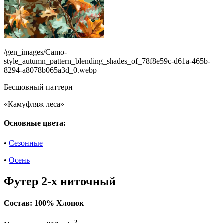
/gen_images/Camo-
style_autumn_pattern_blending_shades_of_78f8e59c-d61a-465b-
8294-a8078b065a3d_0.webp
Бесшовный паттерн
«Камуфляж леса»
Основные цвета:
•
Сезонные
•
Осень
Футер 2-х ниточный
Состав:
100% Хлопок
2