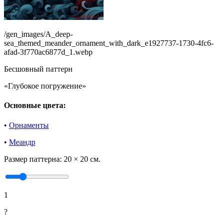
/gen_images/A_deep-
sea_themed_meander_ornament_with_dark_e1927737-1730-4fc6-
afad-3f770ac6877d_1.webp
Бесшовный паттерн
«Глубокое погружение»
Основные цвета:
•
Орнаменты
•
Меандр
Размер паттерна:
20 × 20 см.
1
?