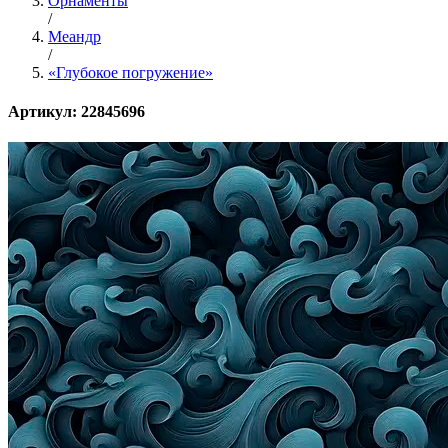
Орнаменты
/
Меандр
/
«Глубокое погружение»
Артикул: 22845696