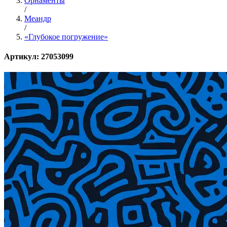
Орнаменты
/
Меандр
/
«Глубокое погружение»
Артикул: 27053099