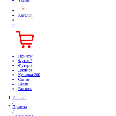
Ткани
Каталог
0
Принты
Футер 2
Футер 3
Джинса
Кулирка 200
Сатин
Шелк
Вискоза
Главная
/
Принты
/