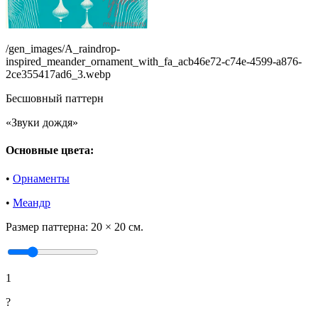
/gen_images/A_raindrop-
inspired_meander_ornament_with_fa_acb46e72-c74e-4599-a876-
2ce355417ad6_3.webp
Бесшовный паттерн
«Звуки дождя»
Основные цвета:
•
Орнаменты
•
Меандр
Размер паттерна:
20 × 20 см.
1
?