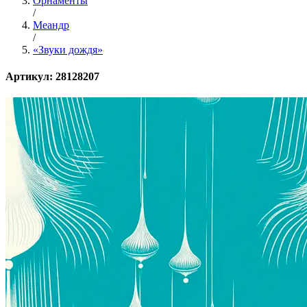
Орнаменты
/
Меандр
/
«Звуки дождя»
Артикул: 28128207