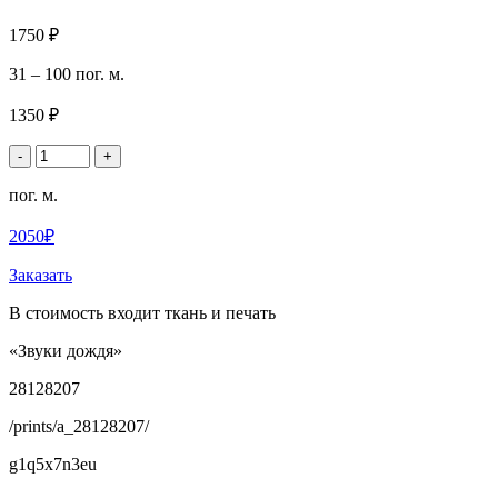
1750 ₽
31 – 100 пог. м.
1350 ₽
-
+
пог. м.
2050₽
Заказать
В стоимость входит ткань и печать
«Звуки дождя»
28128207
/prints/a_28128207/
g1q5x7n3eu