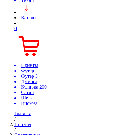
Ткани
Каталог
0
Принты
Футер 2
Футер 3
Джинса
Кулирка 200
Сатин
Шелк
Вискоза
Главная
/
Принты
/