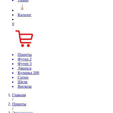
Ткани
Каталог
0
Принты
Футер 2
Футер 3
Джинса
Кулирка 200
Сатин
Шелк
Вискоза
Главная
/
Принты
/