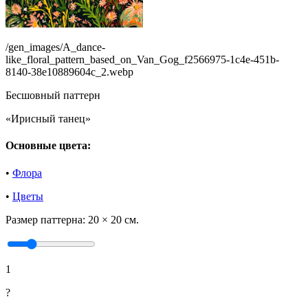
/gen_images/A_dance-
like_floral_pattern_based_on_Van_Gog_f2566975-1c4e-451b-
8140-38e10889604c_2.webp
Бесшовный паттерн
«Ирисный танец»
Основные цвета:
•
Флора
•
Цветы
Размер паттерна:
20 × 20 см.
1
?