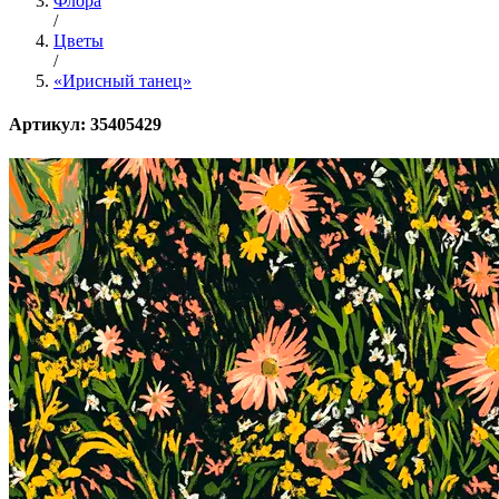
Флора
/
Цветы
/
«Ирисный танец»
Артикул: 35405429