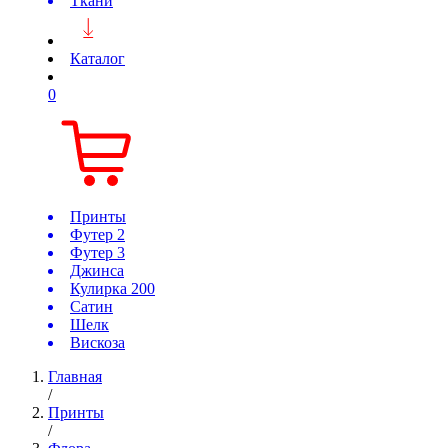
Ткани
Каталог
0
Принты
Футер 2
Футер 3
Джинса
Кулирка 200
Сатин
Шелк
Вискоза
Главная
/
Принты
/