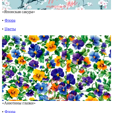
«Японская сакура»
•
Флора
•
Цветы
«Анютины глазки»
•
Флора