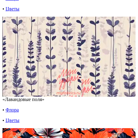
•
Цветы
«Лавандовые поля»
•
Флора
•
Цветы