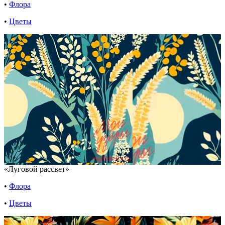
•
Флора
•
Цветы
«Луговой рассвет»
•
Флора
•
Цветы