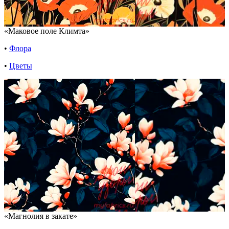
«Маковое поле Климта»
•
Флора
•
Цветы
«Магнолия в закате»