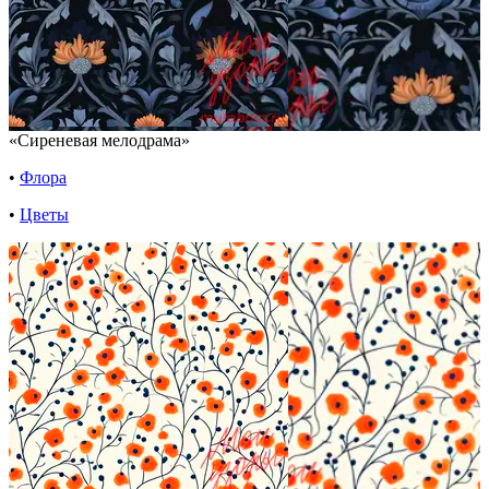
«Сиреневая мелодрама»
•
Флора
•
Цветы