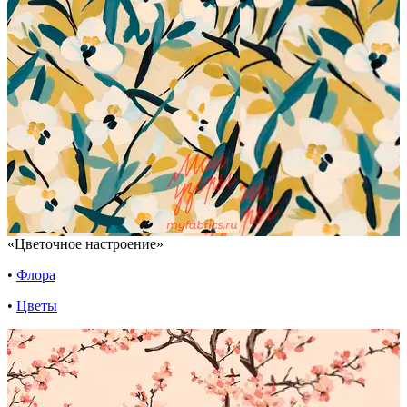
«Цветочное настроение»
•
Флора
•
Цветы