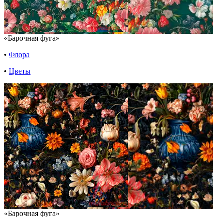
«Барочная фуга»
•
Флора
•
Цветы
«Барочная фуга»