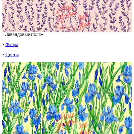
«Лавандовые поля»
•
Флора
•
Цветы