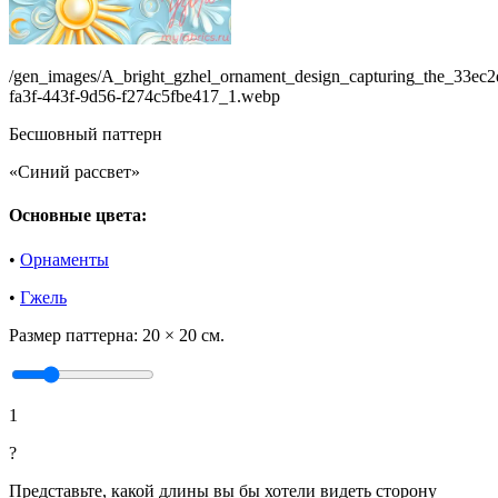
/gen_images/A_bright_gzhel_ornament_design_capturing_the_33ec2
fa3f-443f-9d56-f274c5fbe417_1.webp
Бесшовный паттерн
«Синий рассвет»
Основные цвета:
•
Орнаменты
•
Гжель
Размер паттерна:
20 × 20 см.
1
?
Представьте, какой длины вы бы хотели видеть сторону