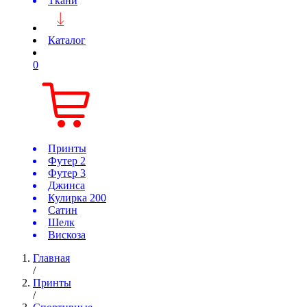
Ткани
Каталог
0
Принты
Футер 2
Футер 3
Джинса
Кулирка 200
Сатин
Шелк
Вискоза
Главная
/
Принты
/