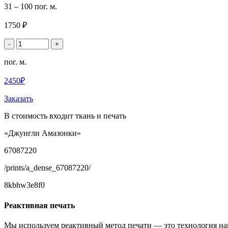
31 – 100 пог. м.
1750 ₽
-
+
пог. м.
2450₽
Заказать
В стоимость входит ткань и печать
«Джунгли Амазонки»
67087220
/prints/a_dense_67087220/
8kbhw3e8f0
Реактивная печать
Мы используем реактивный метод печати — это технология на