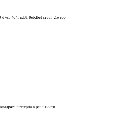
5e9-d7e1-4d4f-ad31-9ebdbe1a288f_2.webp
квадрата паттерна в реальности