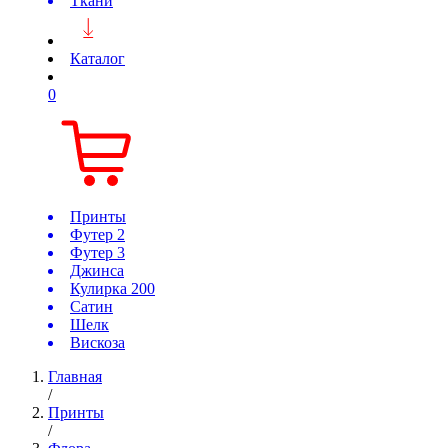
Ткани
Каталог
0
Принты
Футер 2
Футер 3
Джинса
Кулирка 200
Сатин
Шелк
Вискоза
Главная
/
Принты
/