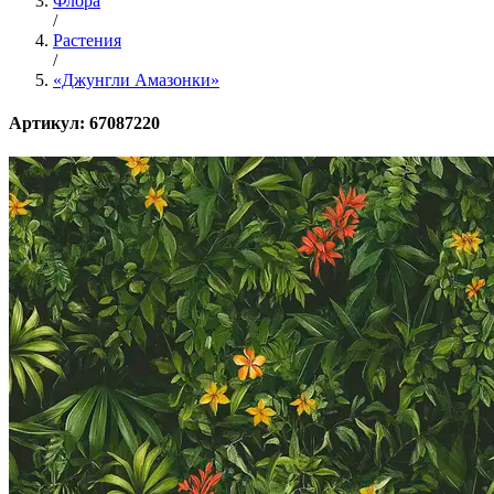
Флора
/
Растения
/
«Джунгли Амазонки»
Артикул: 67087220