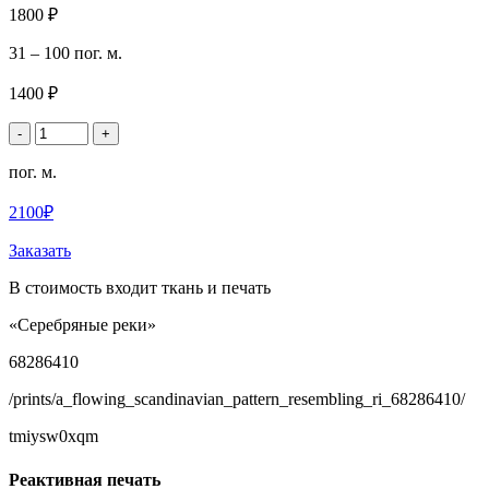
1800 ₽
31 – 100 пог. м.
1400 ₽
-
+
пог. м.
2100₽
Заказать
В стоимость входит ткань и печать
«Серебряные реки»
68286410
/prints/a_flowing_scandinavian_pattern_resembling_ri_68286410/
tmiysw0xqm
Реактивная печать