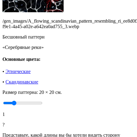
/gen_images/A_flowing_scandinavian_pattern_resembling_ri_ee8d0f
f9e1-4a45-a02e-a642ea0ad755_3.webp
Бесшовный паттерн
«Серебряные реки»
Основные цвета:
•
Этнические
•
Скандинавские
Размер паттерна:
20 × 20 см.
1
?
Представьте, какой длины вы бы хотели видеть сторону