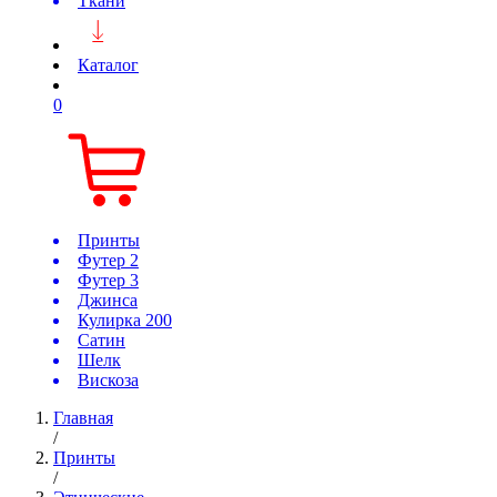
Ткани
Каталог
0
Принты
Футер 2
Футер 3
Джинса
Кулирка 200
Сатин
Шелк
Вискоза
Главная
/
Принты
/