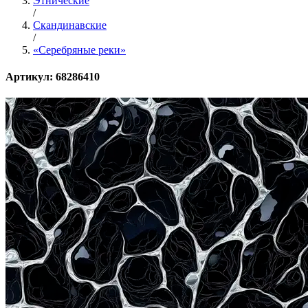
Этнические
/
Скандинавские
/
«Серебряные реки»
Артикул: 68286410