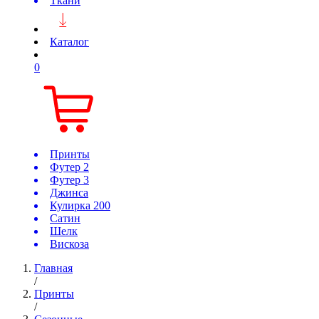
Ткани
Каталог
0
Принты
Футер 2
Футер 3
Джинса
Кулирка 200
Сатин
Шелк
Вискоза
Главная
/
Принты
/