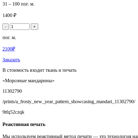
31 – 100 пог. м.
1400 ₽
-
+
пог. м.
2100₽
Заказать
В стоимость входит ткань и печать
«Морозные мандарины»
11302790
/prints/a_frosty_new_year_pattern_showcasing_mandari_11302790/
9tfq52czqk
Реактивная печать
Мы используем реактивный метод печати — это технология на