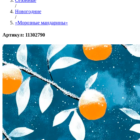
Сезонные
/
Новогодние
/
«Морозные мандарины»
Артикул: 11302790