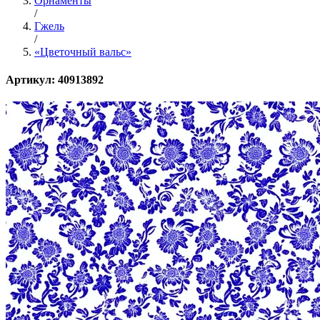
Орнаменты
/
Гжель
/
«Цветочный вальс»
Артикул: 40913892