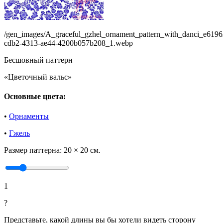
/gen_images/A_graceful_gzhel_ornament_pattern_with_danci_e6196
cdb2-4313-ae44-4200b057b208_1.webp
Бесшовный паттерн
«Цветочный вальс»
Основные цвета:
•
Орнаменты
•
Гжель
Размер паттерна:
20 × 20 см.
1
?
Представьте, какой длины вы бы хотели видеть сторону