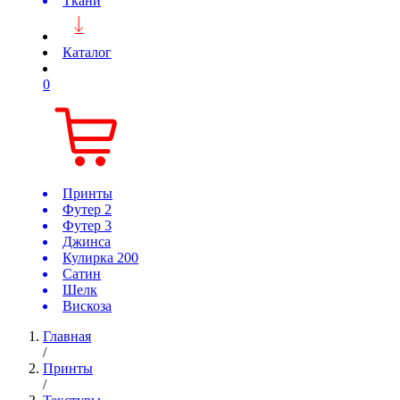
Ткани
Каталог
0
Принты
Футер 2
Футер 3
Джинса
Кулирка 200
Сатин
Шелк
Вискоза
Главная
/
Принты
/