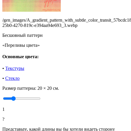
/gen_images/A_gradient_pattern_with_subtle_color_transit_57bcdc1
25b0-4270-819c-e394aa94e693_3.webp
Бесшовный паттерн
«Переливы цвета»
Основные цвета:
•
Текстуры
•
Стекло
Размер паттерна:
20 × 20 см.
1
?
Представьте, какой длины вы бы хотели видеть сторону