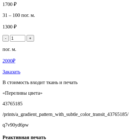
1700 ₽
31 – 100 пог. м.
1300 ₽
-
+
пог. м.
2000₽
Заказать
В стоимость входит ткань и печать
«Переливы цвета»
43765185
/prints/a_gradient_pattern_with_subtle_color_transit_43765185/
q7v90yd6pw
Реактивная печать