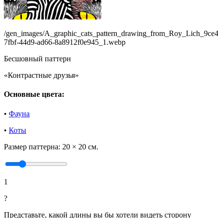
/gen_images/A_graphic_cats_pattern_drawing_from_Roy_Lich_9ce
7fbf-44d9-ad66-8a8912f0e945_1.webp
Бесшовный паттерн
«Контрастные друзья»
Основные цвета:
•
Фауна
•
Коты
Размер паттерна:
20 × 20 см.
1
?
Представьте, какой длины вы бы хотели видеть сторону