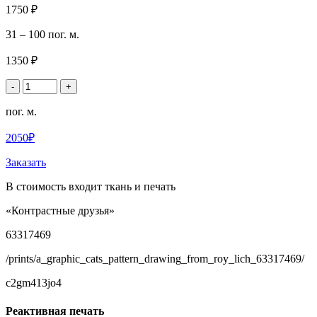
1750 ₽
31 – 100 пог. м.
1350 ₽
-
+
пог. м.
2050₽
Заказать
В стоимость входит ткань и печать
«Контрастные друзья»
63317469
/prints/a_graphic_cats_pattern_drawing_from_roy_lich_63317469/
c2gm413jo4
Реактивная печать