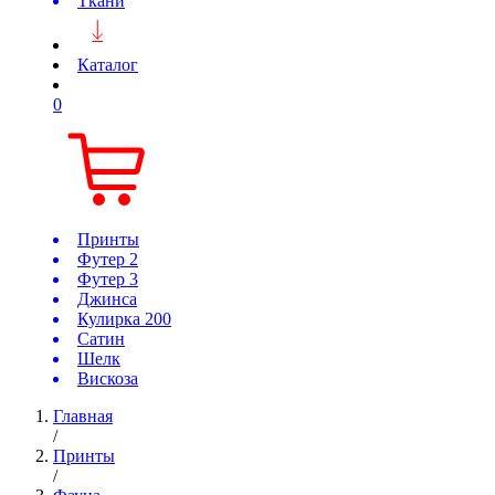
Ткани
Каталог
0
Принты
Футер 2
Футер 3
Джинса
Кулирка 200
Сатин
Шелк
Вискоза
Главная
/
Принты
/