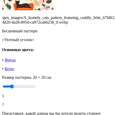
/gen_images/A_homely_cats_pattern_featuring_cuddly_felin_67fd61
4d20-4a28-895d-ca972cab6258_0.webp
Бесшовный паттерн
«Уютный уголок»
Основные цвета:
•
Фауна
•
Коты
Размер паттерна:
20 × 20 см.
1
?
Представьте, какой длины вы бы хотели видеть сторону