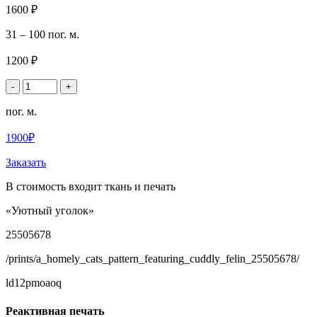
1600 ₽
31 – 100 пог. м.
1200 ₽
-
+
пог. м.
1900₽
Заказать
В стоимость входит ткань и печать
«Уютный уголок»
25505678
/prints/a_homely_cats_pattern_featuring_cuddly_felin_25505678/
ld12pmoaoq
Реактивная печать