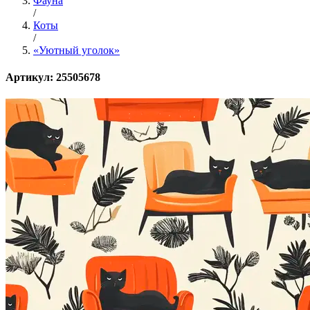
Фауна
/
Коты
/
«Уютный уголок»
Артикул: 25505678