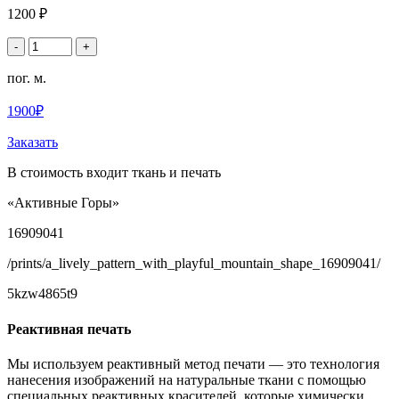
1200 ₽
-
+
пог. м.
1900₽
Заказать
В стоимость входит ткань и печать
«Активные Горы»
16909041
/prints/a_lively_pattern_with_playful_mountain_shape_16909041/
5kzw4865t9
Реактивная печать
Мы используем реактивный метод печати — это технология
нанесения изображений на натуральные ткани с помощью
специальных реактивных красителей, которые химически