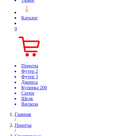
Ткани
Каталог
0
Принты
Футер 2
Футер 3
Джинса
Кулирка 200
Сатин
Шелк
Вискоза
Главная
/
Принты
/