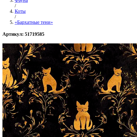
Фауна
/
Коты
/
«Бархатные тени»
Артикул: 51719585