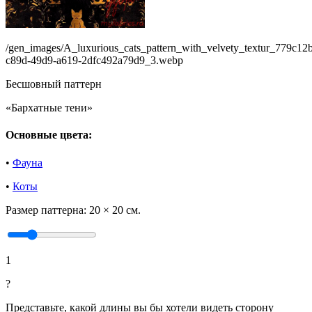
/gen_images/A_luxurious_cats_pattern_with_velvety_textur_779c12
c89d-49d9-a619-2dfc492a79d9_3.webp
Бесшовный паттерн
«Бархатные тени»
Основные цвета:
•
Фауна
•
Коты
Размер паттерна:
20 × 20 см.
1
?
Представьте, какой длины вы бы хотели видеть сторону