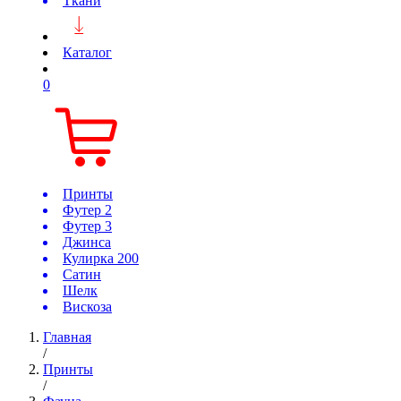
Ткани
Каталог
0
Принты
Футер 2
Футер 3
Джинса
Кулирка 200
Сатин
Шелк
Вискоза
Главная
/
Принты
/