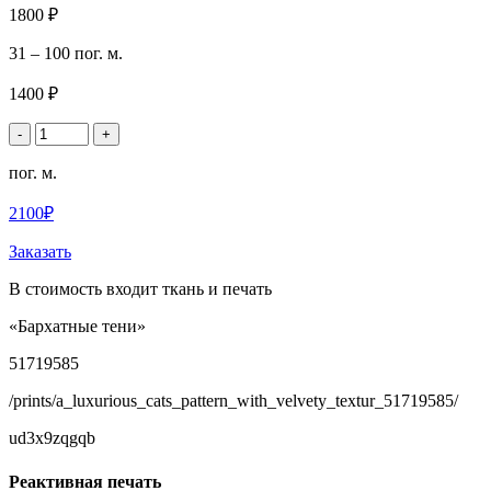
1800 ₽
31 – 100 пог. м.
1400 ₽
-
+
пог. м.
2100₽
Заказать
В стоимость входит ткань и печать
«Бархатные тени»
51719585
/prints/a_luxurious_cats_pattern_with_velvety_textur_51719585/
ud3x9zqgqb
Реактивная печать