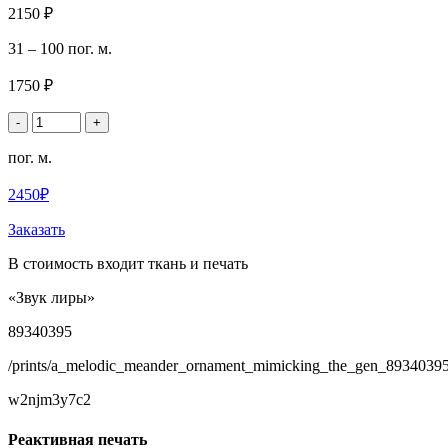
2150 ₽
31 – 100 пог. м.
1750 ₽
-
+
пог. м.
2450₽
Заказать
В стоимость входит ткань и печать
«Звук лиры»
89340395
/prints/a_melodic_meander_ornament_mimicking_the_gen_89340395
w2njm3y7c2
Реактивная печать