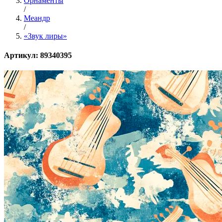
Орнаменты
/
Меандр
/
«Звук лиры»
Артикул: 89340395