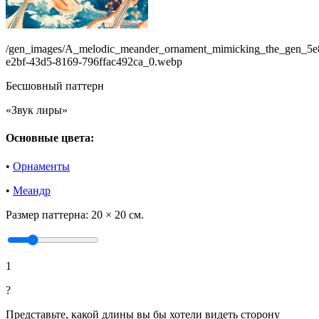
/gen_images/A_melodic_meander_ornament_mimicking_the_gen_5e
e2bf-43d5-8169-796ffac492ca_0.webp
Бесшовный паттерн
«Звук лиры»
Основные цвета:
•
Орнаменты
•
Меандр
Размер паттерна:
20 × 20 см.
1
?
Представьте, какой длины вы бы хотели видеть сторону