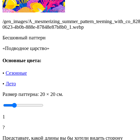
/gen_images/A_mesmerizing_summer_pattern_teeming_with_co_82
0623-4b0b-888e-87848e87b8b0_1.webp
Бесшовный паттерн
«Подводное царство»
Основные цвета:
•
Сезонные
•
Лето
Размер паттерна:
20 × 20 см.
1
?
Представьте, какой длины вы бы хотели видеть сторону