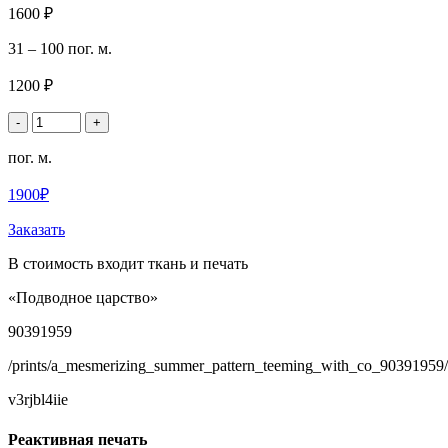
1600 ₽
31 – 100 пог. м.
1200 ₽
-
+
пог. м.
1900₽
Заказать
В стоимость входит ткань и печать
«Подводное царство»
90391959
/prints/a_mesmerizing_summer_pattern_teeming_with_co_90391959/
v3rjbl4iie
Реактивная печать