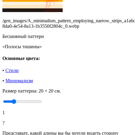
/gen_images/A_minimalism_pattern_employing_narrow_strips_a1a6
8da0-4e54-8a13-1b3550f2804c_0.webp
Бесшовный паттерн
«Полосы тишины»
Основные цвета:
•
Стили
•
Минимализм
Размер паттерна:
20 × 20 см.
1
?
Представьте, какой длины вы бы хотели видеть сторону