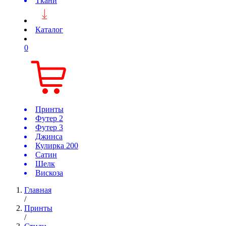
Ткани
Каталог
0
Принты
Футер 2
Футер 3
Джинса
Кулирка 200
Сатин
Шелк
Вискоза
Главная
/
Принты
/