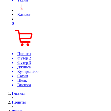
Ткани
Каталог
0
Принты
Футер 2
Футер 3
Джинса
Кулирка 200
Сатин
Шелк
Вискоза
Главная
/
Принты
/