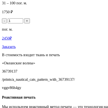
31 – 100 пог. м.
1750 ₽
-
+
пог. м.
2450₽
Заказать
В стоимость входит ткань и печать
«Океанские волны»
36739137
/prints/a_nautical_cats_pattern_with_36739137/
vggv86h4gy
Реактивная печать
Мы используем реактивный метод печати — это технология на