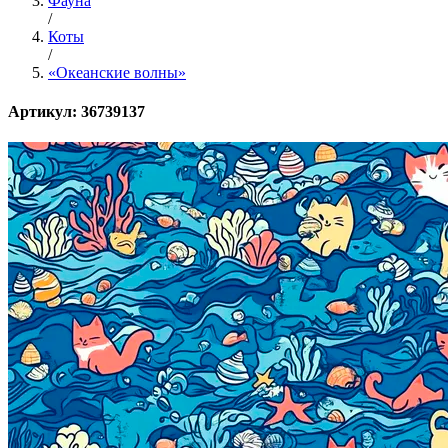
Фауна
/
Коты
/
«Океанские волны»
Артикул: 36739137