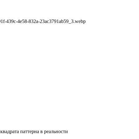
e91f-439c-4e58-832a-23ac3791ab59_3.webp
квадрата паттерна в реальности