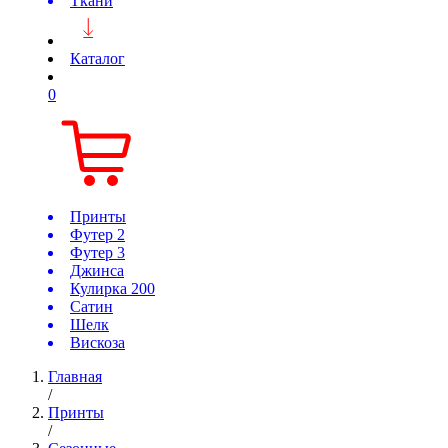
Ткани
Каталог
0
Принты
Футер 2
Футер 3
Джинса
Кулирка 200
Сатин
Шелк
Вискоза
Главная
/
Принты
/