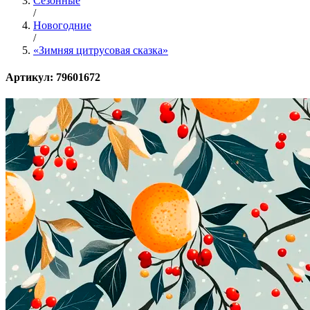
Сезонные
/
Новогодние
/
«Зимняя цитрусовая сказка»
Артикул: 79601672