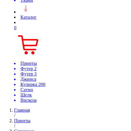
Ткани
Каталог
0
Принты
Футер 2
Футер 3
Джинса
Кулирка 200
Сатин
Шелк
Вискоза
Главная
/
Принты
/