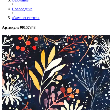
Сезонные
/
Новогодние
/
«Зимняя сказка»
Артикул: 90157348