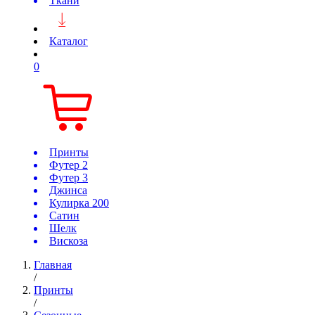
Ткани
Каталог
0
Принты
Футер 2
Футер 3
Джинса
Кулирка 200
Сатин
Шелк
Вискоза
Главная
/
Принты
/