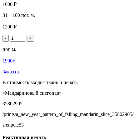
1600 ₽
31 – 100 пог. м.
1200 ₽
-
+
пог. м.
1900₽
Заказать
В стоимость входит ткань и печать
«Мандариновый снегопад»
35802905
/prints/a_new_year_pattern_of_falling_mandarin_slice_35802905/
srenpclc53
Реактивная печать