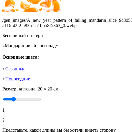
/gen_images/A_new_year_pattern_of_falling_mandarin_slice_9c305
a116-42f2-a835-5a1bb58f5363_0.webp
Бесшовный паттерн
«Мандариновый снегопад»
Основные цвета:
•
Сезонные
•
Новогодние
Размер паттерна:
20 × 20 см.
1
?
Представьте, какой длины вы бы хотели видеть сторону