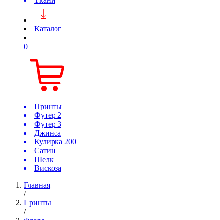
Ткани
Каталог
0
Принты
Футер 2
Футер 3
Джинса
Кулирка 200
Сатин
Шелк
Вискоза
Главная
/
Принты
/