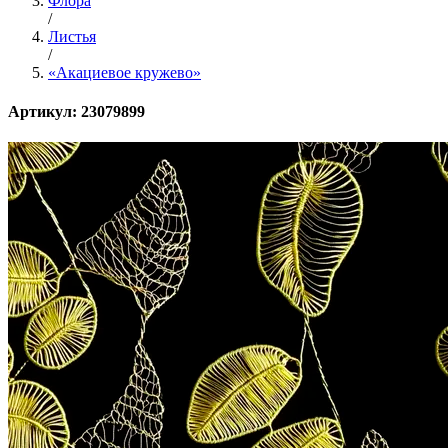
Флора
/
Листья
/
«Акациевое кружево»
Артикул: 23079899