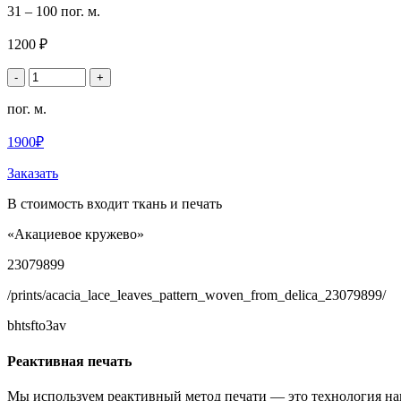
31 – 100 пог. м.
1200 ₽
-
+
пог. м.
1900₽
Заказать
В стоимость входит ткань и печать
«Акациевое кружево»
23079899
/prints/acacia_lace_leaves_pattern_woven_from_delica_23079899/
bhtsfto3av
Реактивная печать
Мы используем реактивный метод печати — это технология на