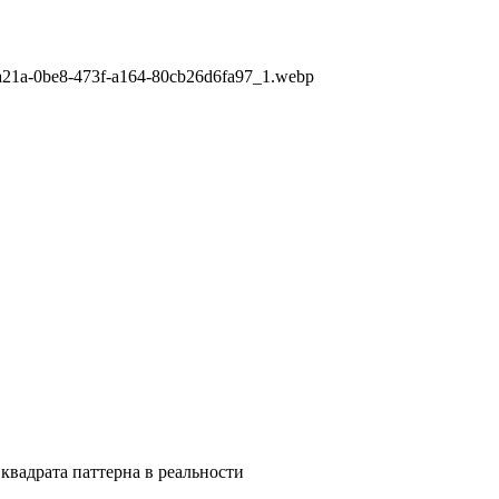
9a21a-0be8-473f-a164-80cb26d6fa97_1.webp
квадрата паттерна в реальности